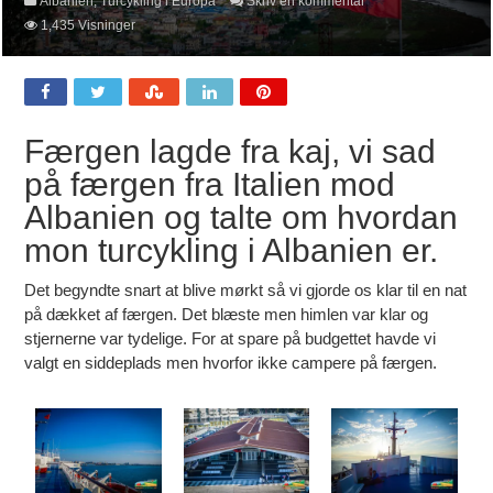
Albanien
,
Turcykling i Europa
Skriv en kommentar
1,435 Visninger
Færgen lagde fra kaj, vi sad
på færgen fra Italien mod
Albanien og talte om hvordan
mon turcykling i Albanien er.
Det begyndte snart at blive mørkt så vi gjorde os klar til en nat
på dækket af færgen. Det blæste men himlen var klar og
stjernerne var tydelige. For at spare på budgettet havde vi
valgt en siddeplads men hvorfor ikke campere på færgen.