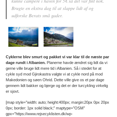
kunne campere i haven for 5€ så det var fint nok.
Brugte en ekstra dag til at slappe lidt af og
udforske Berats små gader.
Cyklerne blev smurt og pakket vi var klar til de næste par
dage rundt i Albanien.
Planerne havde ændret sig lidt da vi
gerne ville bruge lidt mere tid i Albanien. Så i stedet for at
cykle syd mod Gjirokastra valgte vi at cykle nord på mod
Makedonien og søen Ohrid. Dette ville give os et par dage
gennem lidt bakker og bjerge og det er der turcykling virkelig
er sjovt.
[map style=”width: auto; height:400px; margin:20px 0px 20px
0px; border: 1px solid black;” maptype=”OSM”
gpx=”https://www.rejsecyklisten.dk/wp-