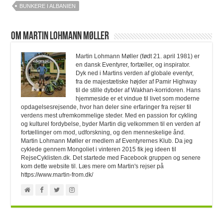
BUNKERE I ALBANIEN
Om Martin Lohmann Møller
Martin Lohmann Møller (født 21. april 1981) er
en dansk Eventyrer, fortæller, og inspirator.
Dyk ned i Martins verden af globale eventyr,
fra de majestætiske højder af Pamir Highway
til de stille dybder af Wakhan-korridoren. Hans
hjemmeside er et vindue til livet som moderne
opdagelsesrejsende, hvor han deler sine erfaringer fra rejser til
verdens mest ufremkommelige steder. Med en passion for cykling
og kulturel fordybelse, byder Martin dig velkommen til en verden af
fortællinger om mod, udforskning, og den menneskelige ånd.
Martin Lohmann Møller er medlem af Eventyrernes Klub. Da jeg
cyklede gennem Mongoliet i vinteren 2015 fik jeg ideen til
RejseCyklisten.dk. Det startede med Facebook gruppen og senere
kom dette website til. Læs mere om Martin's rejser på
https://www.martin-from.dk/