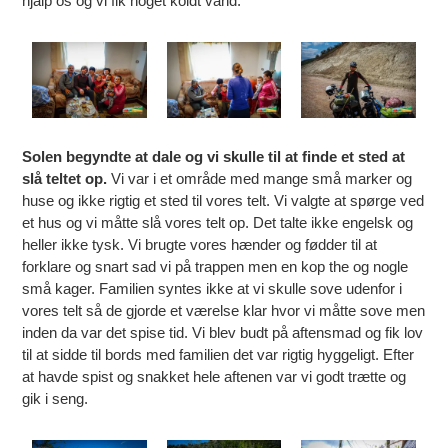
hjalp os og vi fik noget koldt vand.
Solen begyndte at dale og vi skulle til at finde et sted at
slå teltet op.
Vi var i et område med mange små marker og
huse og ikke rigtig et sted til vores telt. Vi valgte at spørge ved
et hus og vi måtte slå vores telt op. Det talte ikke engelsk og
heller ikke tysk. Vi brugte vores hænder og fødder til at
forklare og snart sad vi på trappen men en kop the og nogle
små kager. Familien syntes ikke at vi skulle sove udenfor i
vores telt så de gjorde et værelse klar hvor vi måtte sove men
inden da var det spise tid. Vi blev budt på aftensmad og fik lov
til at sidde til bords med familien det var rigtig hyggeligt. Efter
at havde spist og snakket hele aftenen var vi godt trætte og
gik i seng.