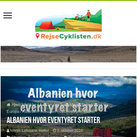
Hjem
/
Artikler
/
Artikler om Turcykling
/
Turcykling i
Europa
/
Albanien
/
Albanien hvor eventyret starter
Albanien hvor eventyret starter
Martin Lohmann Møller
3. oktober 2016