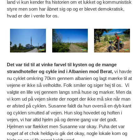
land vi kun kender fra historien om et lukket og kommunistisk
styre men som har åbnet sig op og er blevet demokratisk,
hvad er der i vente for os.
Det var tid til at vinke farvel til kysten og de mange
strandhoteller og cykle ind i Albanien mod Berat,
vi havde
nu cyklet omkring 70km gennem albanien og lagt mærke til at
vejene er ikke så velholdte. Folk smiler og siger hej til os.
Vi
valgte en lille vej gennem langs små huse og marker. Men da
vi kom ud på vejen skete der noget der ikke må ske når man
er afsted på cyklen. Susanne faldt da hun overså en dyb kant
og cyklen smutted af vejen. Hun slog hovedet og hoften i
vejen, vi har altid hjelm på og denne gang var det godt.
Hjelmen var flækket men Susanne var okay. Puha det var
noget af et chok heldigvis gik det okay, nogle lokale kom og