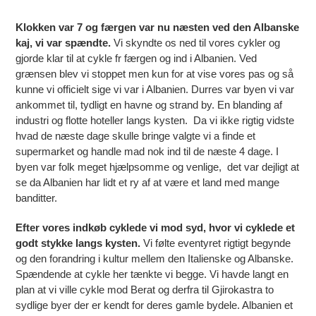
Klokken var 7 og færgen var nu næsten ved den Albanske
kaj, vi var spændte.
Vi skyndte os ned til vores cykler og
gjorde klar til at cykle fr færgen og ind i Albanien. Ved
grænsen blev vi stoppet men kun for at vise vores pas og så
kunne vi officielt sige vi var i Albanien. Durres var byen vi var
ankommet til, tydligt en havne og strand by. En blanding af
industri og flotte hoteller langs kysten.
Da vi ikke rigtig vidste
hvad de næste dage skulle bringe valgte vi a finde et
supermarket og handle mad nok ind til de næste 4 dage. I
byen var folk meget hjælpsomme og venlige,
det var dejligt at
se da Albanien har lidt et ry af at være et land med mange
banditter.
Efter vores indkøb cyklede vi mod syd, hvor vi cyklede et
godt stykke langs kysten.
Vi følte eventyret rigtigt begynde
og den forandring i kultur mellem den Italienske og Albanske.
Spændende at cykle her tænkte vi begge. Vi havde langt en
plan at vi ville cykle mod Berat og derfra til Gjirokastra to
sydlige byer der er kendt for deres gamle bydele. Albanien et