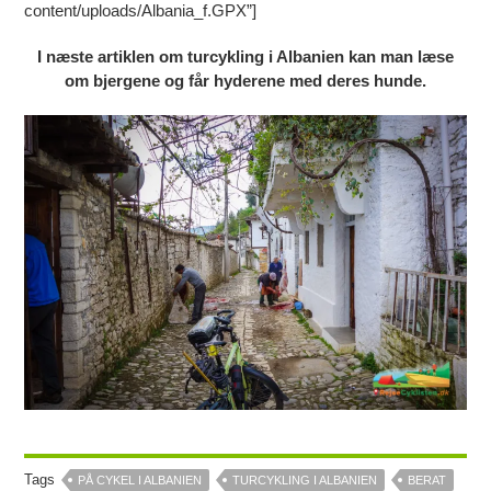
content/uploads/Albania_f.GPX”]
I næste artiklen om turcykling i Albanien kan man læse
om bjergene og får hyderene med deres hunde.
Tags
PÅ CYKEL I ALBANIEN
TURCYKLING I ALBANIEN
BERAT