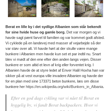
Berat en lille by i det sydlige Albanien som står bekendt
for sine hvide huse og gamle borg.
Det var morgen og vi
havde sagt pænt farvel til familien og var kommet godt afsted.
Vi cyklede på en landevej med masser af vejarbejde så der
var støv over alt. Vi havde hørt at der skulle være mange
bunkere i Albanien men havde kun set et par indtil nu. Snart
blev vi mødt af den ene efter den anden langs vejen. Disser
bunkere er som altid et levn af krig eller forventet krig. I
Albanien havde de at styre ledet af Enver Halil Hoxha han var
sikker på at vest europa ville invadere Albanien og havde der
for en plan med sine 173371 beton bunkere, læs om disse
bunkere her
https://en.wikipedia.org/wiki/Bunkers_in_Albania
.
Efter en god dags cykling var vi nået til Berat en
hyggelig by, vi fandt Berat backpackers. Hvor vi