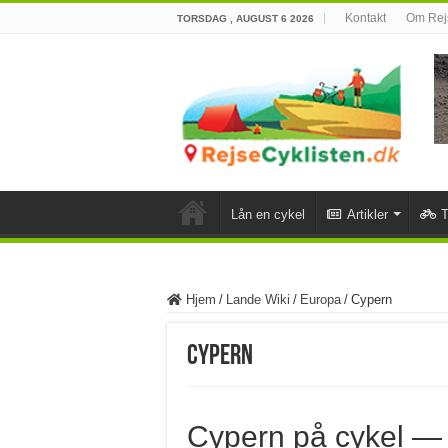
Kontakt
Om Rejs
TORSDAG , AUGUST 6 2026
Lån en cykel
Artikler
T
Hjem
/
Lande Wiki
/
Europa
/
Cypern
Cypern
Cypern på cykel — 