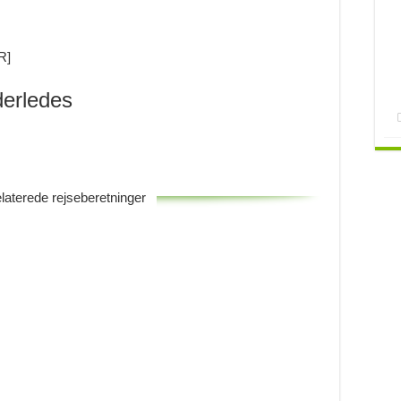
R]
nderledes
laterede rejseberetninger