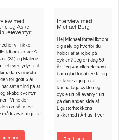
erview med
Interview med
ene og Aske
Michael Berg
dnueteventyr”
Hej Michael fortæl lidt om
ed jer vil i ikke
dig selv og hvorfor du
lle lidt om jer selv?
holder af at rejse på
ske (31) og Malene
cyklen? Jeg er i dag 59
 er et eventyrlystent
år. Jeg var allerede som
der siden vi mødte
barn glad for at cykle, og
den for godt 5 år
elskede at jeg bare
 har sat alt ind på at
kunne tage cyklen og
 og skabe eventyr
cykle ud på eventyr, ud
en. Vi holder
på den anden side af
den op på, at de
Ligusterhækkens
e må kræve noget af
sikkerhed i Århus, hvor
 …
…
ead more
Read more