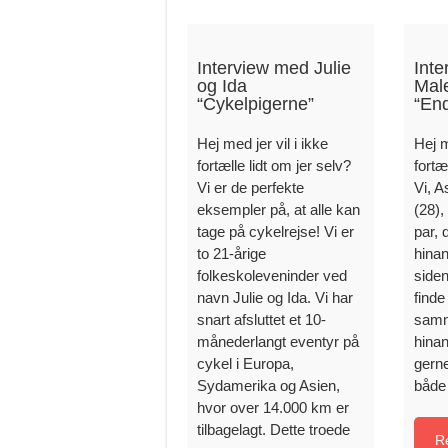
Interview med Julie
Int
og Ida
Mal
“Cykelpigerne”
“En
Hej med jer vil i ikke
Hej m
fortælle lidt om jer selv?
fortæ
Vi er de perfekte
Vi, A
eksempler på, at alle kan
(28),
tage på cykelrejse! Vi er
par, 
to 21-årige
hinan
folkeskoleveninder ved
siden
navn Julie og Ida. Vi har
finde
snart afsluttet et 10-
samm
månederlangt eventyr på
hinan
cykel i Europa,
gern
Sydamerika og Asien,
både
hvor over 14.000 km er
tilbagelagt. Dette troede
R