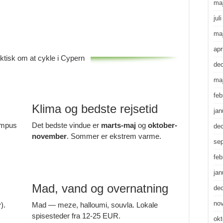
ma
jul
ma
apr
ktisk om at cykle i Cypern
de
ma
feb
Klima og bedste rejsetid
jan
ympus
Det bedste vindue er
marts-maj
og
oktober-
de
november
. Sommer er ekstrem varme.
se
feb
jan
Mad, vand og overnatning
de
no
).
Mad — meze, halloumi, souvla. Lokale
spisesteder fra 12-25 EUR.
okt