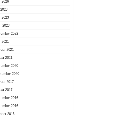
j 2026
i 2023
j 2023
il 2023
cember 2022
j 2021
ruar 2021
uar 2021
cember 2020
ptember 2020
ruar 2017
uar 2017
cember 2016
vember 2016
ober 2016