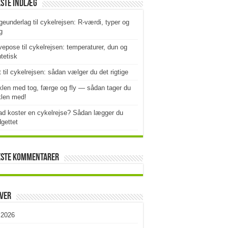
este indlæg
geunderlag til cykelrejsen: R-værdi, typer og
g
epose til cykelrejsen: temperaturer, dun og
tetisk
t til cykelrejsen: sådan vælger du det rigtige
len med tog, færge og fly — sådan tager du
klen med!
d koster en cykelrejse? Sådan lægger du
gettet
este kommentarer
iver
i 2026