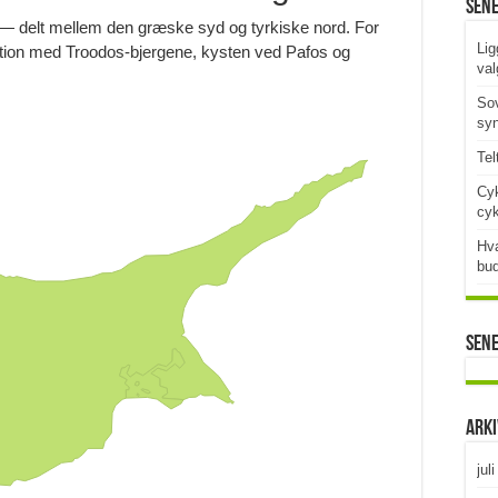
Sen
 — delt mellem den græske syd og tyrkiske nord. For
Lig
nation med Troodos-bjergene, kysten ved Pafos og
val
Sov
syn
Tel
Cyk
cy
Hva
bud
Sen
Ark
jul