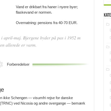
Vand er drikbart fra haner i nyere byer;
flaskevand er normen.
Kate
Overnatning: pensions fra 40-70 EUR.
i april-maj. Bjergene byder på pas i 1952 m
en allerede er varm.
Forberedelser
ge
 ikke Schengen — visumfri rejse for danske
rn (TRNC) ved Nicosia og andre overgange — bemærk