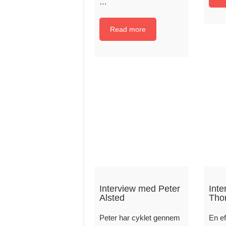
…
Read more
Interview med Peter
Int
Alsted
Tho
Peter har cyklet gennem
En ef