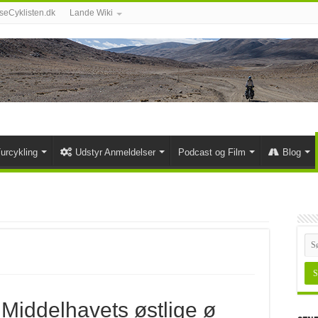
eCyklisten.dk
Lande Wiki
urcykling
Udstyr Anmeldelser
Podcast og Film
Blog
Middelhavets østlige ø