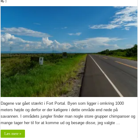
0
Dagene var gået stærkt i Fort Portal. Byen som ligger i omkring 1000
meters højde og derfor er der køligere i dette område end nede på
savannen. I områdets jungler finder man nogle store grupper chimpanser og
mange tager her til for at komme ud og besøge disse, jeg valgte …
Læs mere »