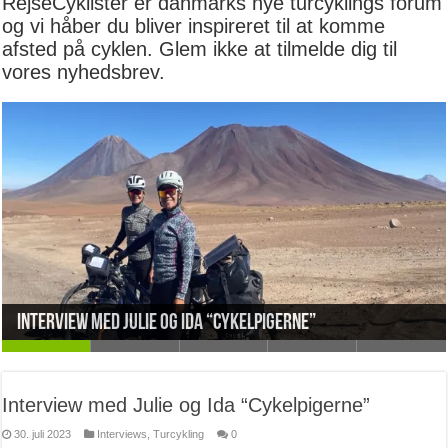
RejseCyklister er danmarks nye turcyklings forum
og vi håber du bliver inspireret til at komme
afsted på cyklen. Glem ikke at tilmelde dig til
vores nyhedsbrev.
Den vilde elefant, vejen gennem Queen Elizabeth
Interview med Julie og Ida “Cykelpigerne”
Interview med Malene og Aske “Endnueteventyr”
Interview med Michael Berg
Interview med Peter Alsted
national parken
Interview med Julie og Ida “Cykelpigerne”
30. juli 2023
Interviews
,
Turcykling
0