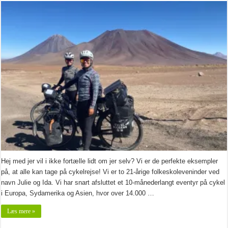
Hej med jer vil i ikke fortælle lidt om jer selv? Vi er de perfekte eksempler
på, at alle kan tage på cykelrejse! Vi er to 21-årige folkeskoleveninder ved
navn Julie og Ida. Vi har snart afsluttet et 10-månederlangt eventyr på cykel
i Europa, Sydamerika og Asien, hvor over 14.000 …
Læs mere »