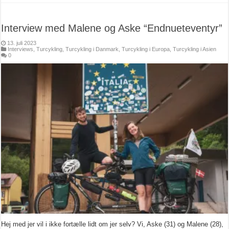
Interview med Malene og Aske “Endnueteventyr”
13. juli 2023
Interviews
,
Turcykling
,
Turcykling i Danmark
,
Turcykling i Europa
,
Turcykling i Asien
0
Hej med jer vil i ikke fortælle lidt om jer selv? Vi, Aske (31) og Malene (28),