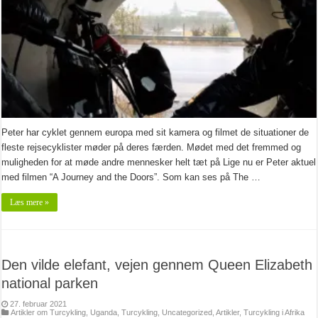
Peter har cyklet gennem europa med sit kamera og filmet de situationer de
fleste rejsecyklister møder på deres færden. Mødet med det fremmed og
muligheden for at møde andre mennesker helt tæt på Lige nu er Peter aktuel
med filmen “A Journey and the Doors”. Som kan ses på The …
Læs mere »
Den vilde elefant, vejen gennem Queen Elizabeth
national parken
27. februar 2021
Artikler om Turcykling
,
Uganda
,
Turcykling
,
Uncategorized
,
Artikler
,
Turcykling i Afrika