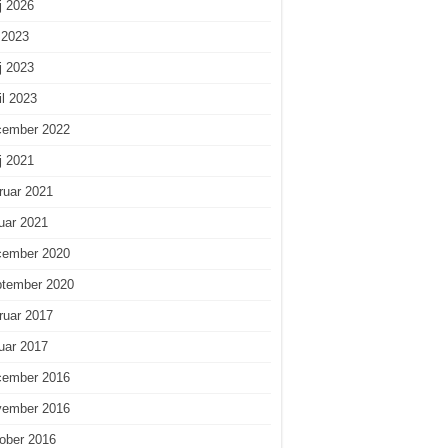
j 2026
i 2023
j 2023
il 2023
cember 2022
j 2021
ruar 2021
uar 2021
cember 2020
ptember 2020
ruar 2017
uar 2017
cember 2016
vember 2016
ober 2016