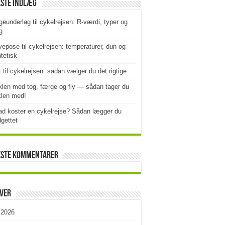
este indlæg
geunderlag til cykelrejsen: R-værdi, typer og
g
epose til cykelrejsen: temperaturer, dun og
tetisk
t til cykelrejsen: sådan vælger du det rigtige
len med tog, færge og fly — sådan tager du
klen med!
d koster en cykelrejse? Sådan lægger du
gettet
este kommentarer
iver
i 2026