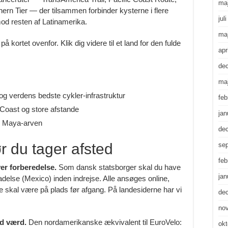
ma
ern Tier — der tilsammen forbinder kysterne i flere
jul
od resten af Latinamerika.
ma
kortet ovenfor. Klik dig videre til et land for den fulde
apr
de
ma
g verdens bedste cykler-infrastruktur
feb
Coast og store afstande
jan
g Maya-arven
de
r du tager afsted
se
feb
er forberedelse.
Som dansk statsborger skal du have
jan
else (Mexico) inden indrejse. Alle ansøges online,
e skal være på plads før afgang. På landesiderne har vi
de
no
ld værd.
Den nordamerikanske ækvivalent til EuroVelo:
okt