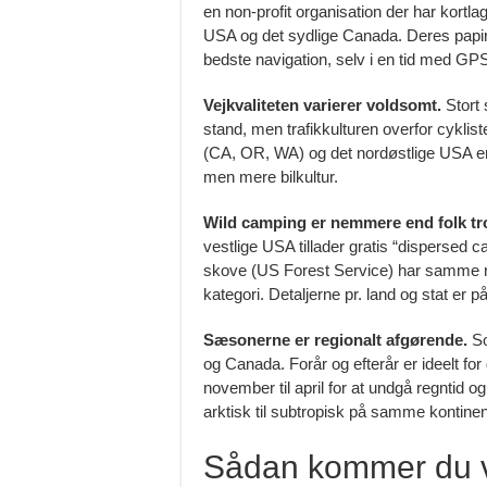
en non-profit organisation der har kortla
USA og det sydlige Canada. Deres papi
bedste navigation, selv i en tid med GP
Vejkvaliteten varierer voldsomt.
Stort 
stand, men trafikkulturen overfor cykliste
(CA, OR, WA) og det nordøstlige USA er
men mere bilkultur.
Wild camping er nemmere end folk tro
vestlige USA tillader gratis “dispersed 
skove (US Forest Service) har samme r
kategori. Detaljerne pr. land og stat er p
Sæsonerne er regionalt afgørende.
So
og Canada. Forår og efterår er ideelt fo
november til april for at undgå regntid 
arktisk til subtropisk på samme kontinen
Sådan kommer du 