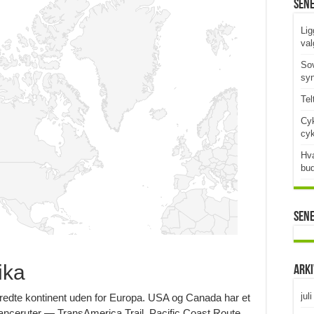
Sen
Lig
val
Sov
syn
Tel
Cyk
cy
Hva
bud
Sen
ika
Ark
jul
redte kontinent uden for Europa. USA og Canada har et
stanceruter — TransAmerica Trail, Pacific Coast Route,