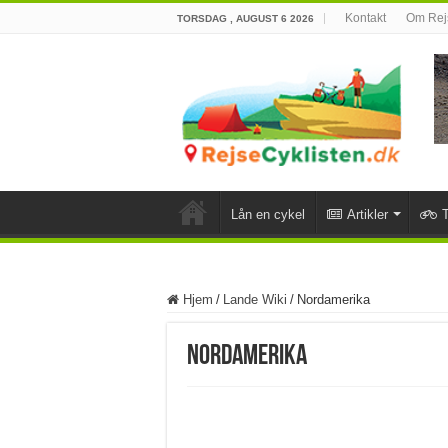
Kontakt
Om Rejs
TORSDAG , AUGUST 6 2026
Lån en cykel
Artikler
T
Hjem
/
Lande Wiki
/
Nordamerika
Nordamerika