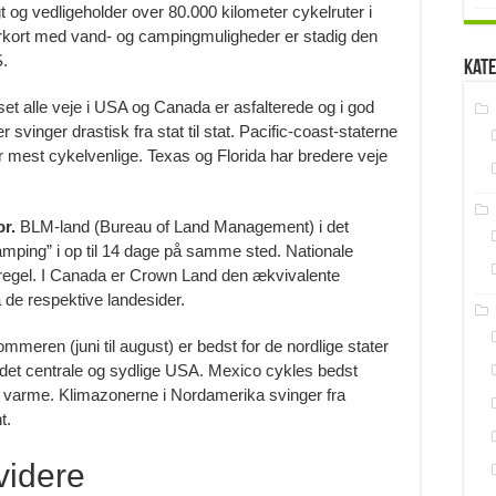
gt og vedligeholder over 80.000 kilometer cykelruter i
rkort med vand- og campingmuligheder er stadig den
S.
Kate
set alle veje i USA og Canada er asfalterede og i god
r svinger drastisk fra stat til stat. Pacific-coast-staterne
 mest cykelvenlige. Texas og Florida har bredere veje
r.
BLM-land (Bureau of Land Management) i det
camping” i op til 14 dage på samme sted. Nationale
egel. I Canada er Crown Land den ækvivalente
å de respektive landesider.
mmeren (juni til august) er bedst for de nordlige stater
r det centrale og sydlige USA. Mexico cykles bedst
og varme. Klimazonerne i Nordamerika svinger fra
t.
videre