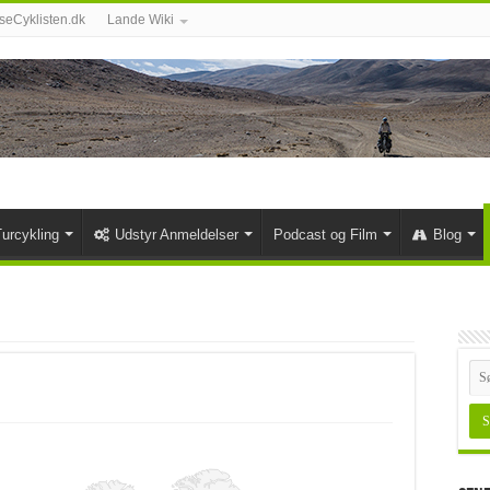
eCyklisten.dk
Lande Wiki
urcykling
Udstyr Anmeldelser
Podcast og Film
Blog