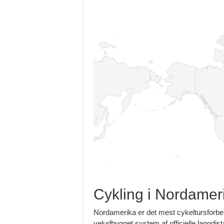
Cykling i Nordamer
Nordamerika er det mest cykeltursforbe
veludbygget system af officielle langdi