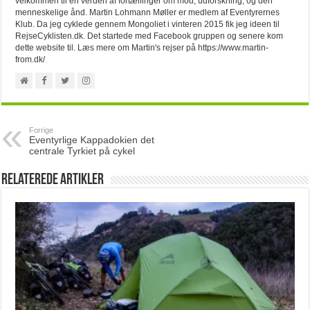
velkommen til en verden af fortællinger om mod, udforskning, og den
menneskelige ånd. Martin Lohmann Møller er medlem af Eventyrernes
Klub. Da jeg cyklede gennem Mongoliet i vinteren 2015 fik jeg ideen til
RejseCyklisten.dk. Det startede med Facebook gruppen og senere kom
dette website til. Læs mere om Martin's rejser på https://www.martin-
from.dk/
Forrige
Eventyrlige Kappadokien det
centrale Tyrkiet på cykel
Relaterede artikler