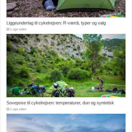
Liggeunderlag til cykelrejsen: R-værdi, typer og valg
1 uge siden
Sovepose til cykelrejsen: temperaturer, dun og syntetisk
1 uge siden