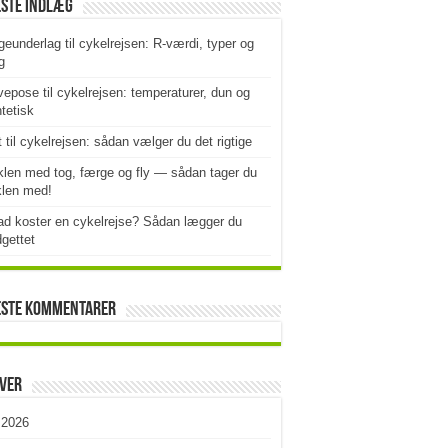
este indlæg
geunderlag til cykelrejsen: R-værdi, typer og
g
epose til cykelrejsen: temperaturer, dun og
tetisk
t til cykelrejsen: sådan vælger du det rigtige
len med tog, færge og fly — sådan tager du
klen med!
d koster en cykelrejse? Sådan lægger du
gettet
este kommentarer
iver
i 2026