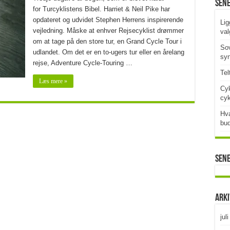
Sen
for Turcyklistens Bibel. Harriet & Neil Pike har
opdateret og udvidet Stephen Herrens inspirerende
Lig
vejledning. Måske at enhver Rejsecyklist drømmer
val
om at tage på den store tur, en Grand Cycle Tour i
Sov
udlandet. Om det er en to-ugers tur eller en årelang
syn
rejse, Adventure Cycle-Touring …
Tel
Læs mere »
Cyk
cy
Hva
bud
Sen
Ark
jul