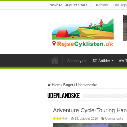
Kontakt
Om Rejse
SØNDAG , AUGUST 9 2026
Lån en cykel
Artikler
T
Hjem
/
Bøger
/
Udenlandske
Udenlandske
Adventure Cycle-Touring Ha
13. oktober 2016
Udenlandske