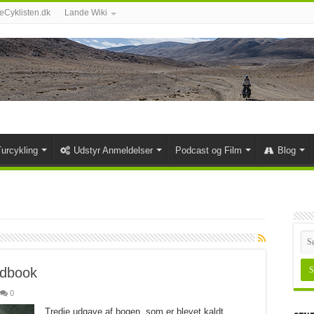
Cyklisten.dk
Lande Wiki
urcykling
Udstyr Anmeldelser
Podcast og Film
Blog
ndbook
0
Tredje udgave af bogen, som er blevet kaldt