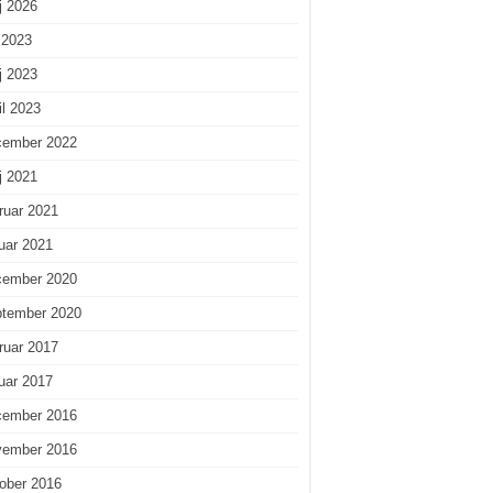
j 2026
i 2023
j 2023
il 2023
cember 2022
j 2021
ruar 2021
uar 2021
cember 2020
ptember 2020
ruar 2017
uar 2017
cember 2016
vember 2016
ober 2016