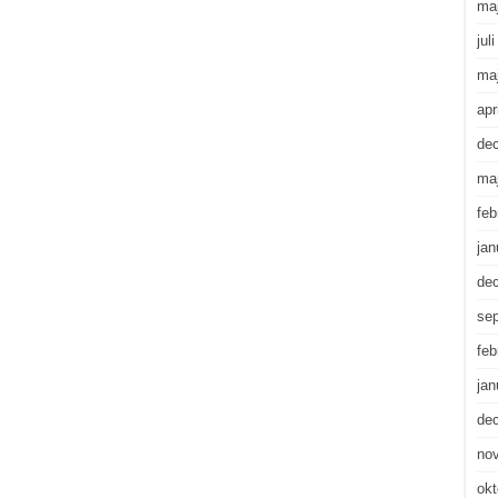
ma
jul
ma
apr
de
ma
feb
jan
de
se
feb
jan
de
no
okt