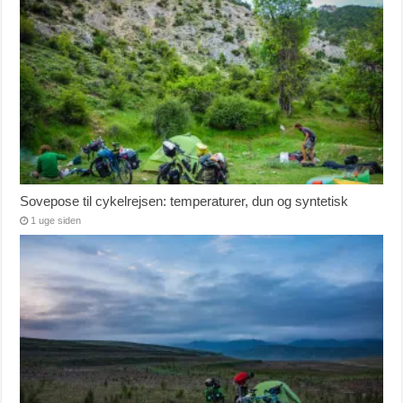
Sovepose til cykelrejsen: temperaturer, dun og syntetisk
1 uge siden