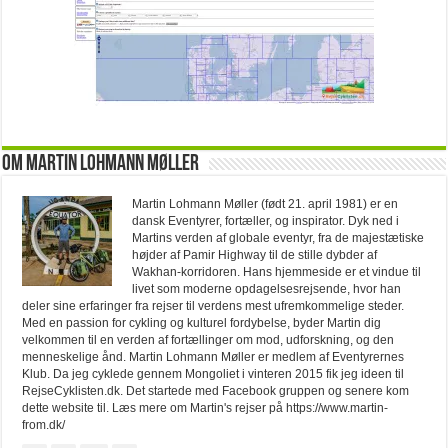
Om Martin Lohmann Møller
Martin Lohmann Møller (født 21. april 1981) er en
dansk Eventyrer, fortæller, og inspirator. Dyk ned i
Martins verden af globale eventyr, fra de majestætiske
højder af Pamir Highway til de stille dybder af
Wakhan-korridoren. Hans hjemmeside er et vindue til
livet som moderne opdagelsesrejsende, hvor han
deler sine erfaringer fra rejser til verdens mest ufremkommelige steder.
Med en passion for cykling og kulturel fordybelse, byder Martin dig
velkommen til en verden af fortællinger om mod, udforskning, og den
menneskelige ånd. Martin Lohmann Møller er medlem af Eventyrernes
Klub. Da jeg cyklede gennem Mongoliet i vinteren 2015 fik jeg ideen til
RejseCyklisten.dk. Det startede med Facebook gruppen og senere kom
dette website til. Læs mere om Martin's rejser på https://www.martin-
from.dk/