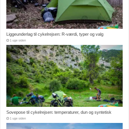
Liggeunderlag til cykelrejsen: R-værdi, typer og valg
1 uge siden
Sovepose til cykelrejsen: temperaturer, dun og syntetisk
1 uge siden