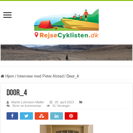
Hjem
/
Interview med Peter Alsted
/
Door_4
Door_4
Martin Lohmann Møller
28. april 2023
Skriv en kommentar
41 Visninger