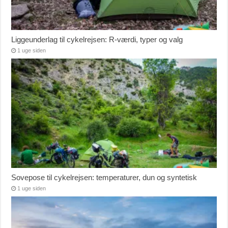
Liggeunderlag til cykelrejsen: R-værdi, typer og valg
1 uge siden
Sovepose til cykelrejsen: temperaturer, dun og syntetisk
1 uge siden