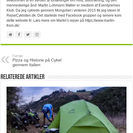
velkommen til en verden af fortællinger om mod, udforskning, og den
menneskelige ånd. Martin Lohmann Møller er medlem af Eventyrernes
Klub. Da jeg cyklede gennem Mongoliet i vinteren 2015 fik jeg ideen til
RejseCyklisten.dk. Det startede med Facebook gruppen og senere kom
dette website til. Læs mere om Martin's rejser på https://www.martin-
from.dk/
Forrige
Pizza og Historie på Cykel
gennem Italien
Relaterede artikler