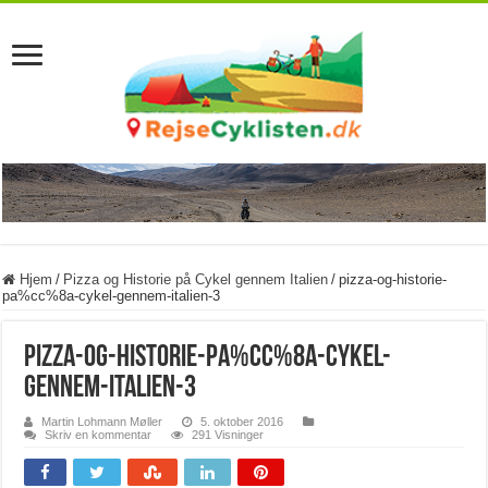
Hjem
/
Pizza og Historie på Cykel gennem Italien
/
pizza-og-historie-
pa%cc%8a-cykel-gennem-italien-3
pizza-og-historie-pa%cc%8a-cykel-
gennem-italien-3
Martin Lohmann Møller
5. oktober 2016
Skriv en kommentar
291 Visninger