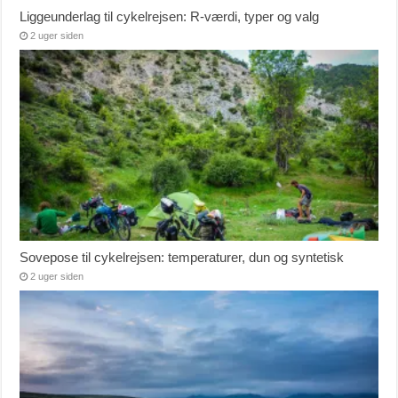
Liggeunderlag til cykelrejsen: R-værdi, typer og valg
2 uger siden
Sovepose til cykelrejsen: temperaturer, dun og syntetisk
2 uger siden