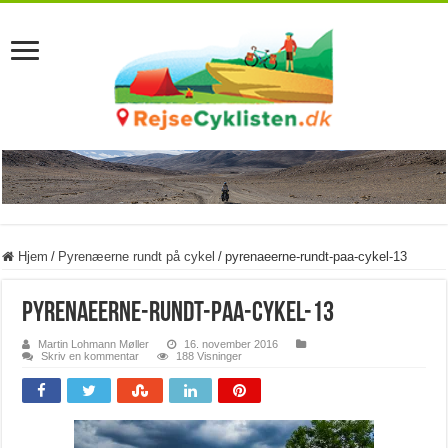
Hjem
/
Pyrenæerne rundt på cykel
/
pyrenaeerne-rundt-paa-cykel-13
pyrenaeerne-rundt-paa-cykel-13
Martin Lohmann Møller
16. november 2016
Skriv en kommentar
188 Visninger