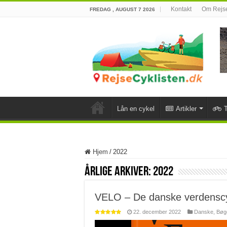
Kontakt
Om Rejse
FREDAG , AUGUST 7 2026
Lån en cykel
Artikler
T
Hjem
/
2022
Årlige Arkiver:
2022
VELO – De danske verdenscy
22. december 2022
Danske
,
Bøg