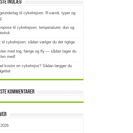
este indlæg
geunderlag til cykelrejsen: R-værdi, typer og
g
epose til cykelrejsen: temperaturer, dun og
tetisk
t til cykelrejsen: sådan vælger du det rigtige
len med tog, færge og fly — sådan tager du
klen med!
d koster en cykelrejse? Sådan lægger du
gettet
este kommentarer
iver
i 2026