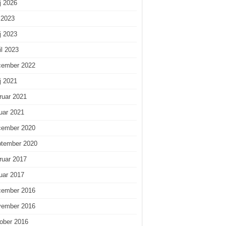
j 2026
i 2023
j 2023
il 2023
cember 2022
j 2021
ruar 2021
uar 2021
cember 2020
ptember 2020
ruar 2017
uar 2017
cember 2016
vember 2016
ober 2016