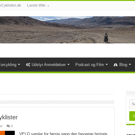
Cyklisten.dk
Lande Wiki
urcykling
Udstyr Anmeldelser
Podcast og Film
Blog
klister
er
0
VELO samler for første gang den farverige historie