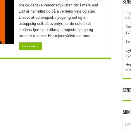
Sen
om de danske verdenscyklister, der i mere end
100 år har rullet ud på alverdens veje og stier.
Lig
Drevet af udlængsel, nysgerrighed og en
val
ustoppelig sult på eventyr har de udforsket
Sov
klodens fjerneste afkroge, højeste bjerge og
syn
tørreste ørkener. Har rejsecyklisterne mødt …
Tel
Læs mere »
Cyk
cy
Hva
bud
Sen
Ark
jul