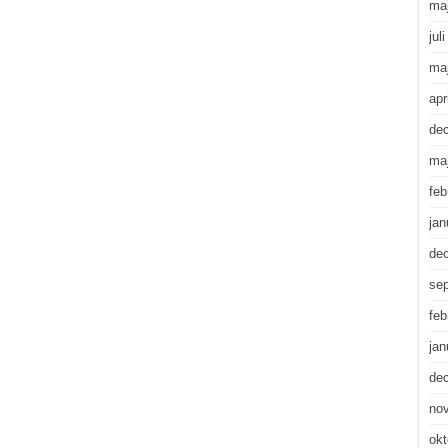
ma
jul
ma
apr
de
ma
feb
jan
de
se
feb
jan
de
no
okt