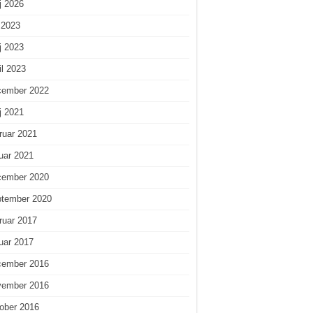
j 2026
i 2023
j 2023
il 2023
cember 2022
j 2021
ruar 2021
uar 2021
cember 2020
ptember 2020
ruar 2017
uar 2017
cember 2016
vember 2016
ober 2016