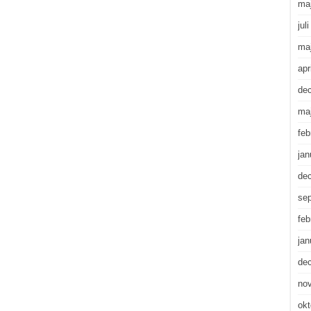
ma
jul
ma
apr
de
ma
feb
jan
de
se
feb
jan
de
no
okt