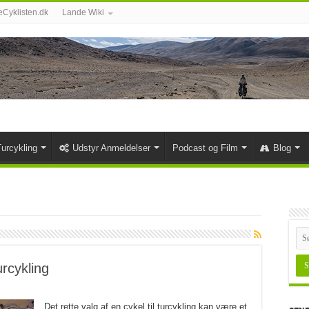
Cyklisten.dk
Lande Wiki
urcykling
Udstyr Anmeldelser
Podcast og Film
Blog
urcykling
Det rette valg af en cykel til turcykling kan være et