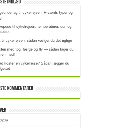
este indlæg
geunderlag til cykelrejsen: R-værdi, typer og
g
epose til cykelrejsen: temperaturer, dun og
tetisk
t til cykelrejsen: sådan vælger du det rigtige
len med tog, færge og fly — sådan tager du
klen med!
d koster en cykelrejse? Sådan lægger du
gettet
este kommentarer
iver
i 2026