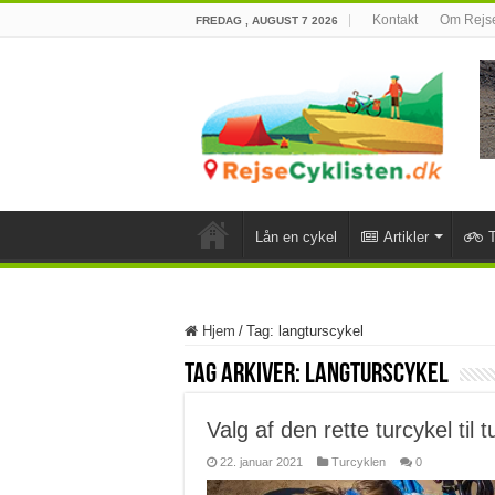
Kontakt
Om Rejse
FREDAG , AUGUST 7 2026
Lån en cykel
Artikler
T
Hjem
/
Tag:
langturscykel
Tag Arkiver:
langturscykel
Valg af den rette turcykel til t
22. januar 2021
Turcyklen
0