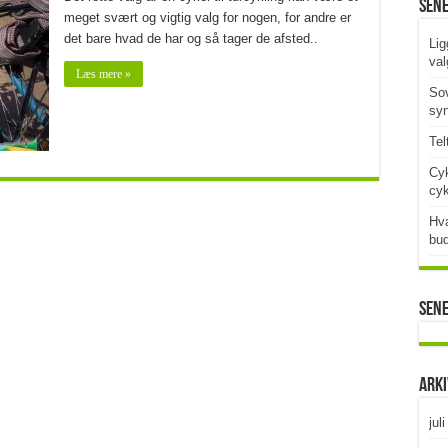
Sen
meget svært og vigtig valg for nogen, for andre er
det bare hvad de har og så tager de afsted..
Lig
val
Læs mere »
Sov
syn
Tel
Cyk
cy
Hva
bud
Sen
Ark
jul