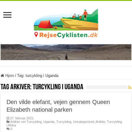
Hjem
/
Tag:
turcykling i Uganda
Tag Arkiver:
turcykling i Uganda
Den vilde elefant, vejen gennem Queen
Elizabeth national parken
27. februar 2021
Artikler om Turcykling
,
Uganda
,
Turcykling
,
Uncategorized
,
Artikler
,
Turcykling
i Afrika
0