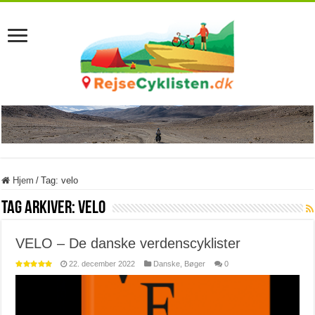
Hjem
/
Tag:
velo
Tag Arkiver:
velo
VELO – De danske verdenscyklister
22. december 2022
Danske
,
Bøger
0