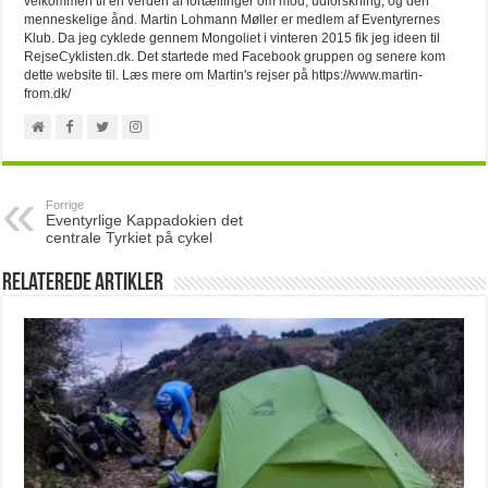
velkommen til en verden af fortællinger om mod, udforskning, og den
menneskelige ånd. Martin Lohmann Møller er medlem af Eventyrernes
Klub. Da jeg cyklede gennem Mongoliet i vinteren 2015 fik jeg ideen til
RejseCyklisten.dk. Det startede med Facebook gruppen og senere kom
dette website til. Læs mere om Martin's rejser på https://www.martin-
from.dk/
Forrige
Eventyrlige Kappadokien det
centrale Tyrkiet på cykel
Relaterede artikler