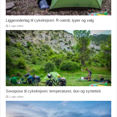
Liggeunderlag til cykelrejsen: R-værdi, typer og valg
1 uge siden
Sovepose til cykelrejsen: temperaturer, dun og syntetisk
1 uge siden