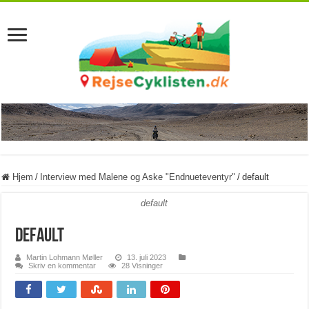
Hjem
/
Interview med Malene og Aske "Endnueteventyr"
/
default
default
default
Martin Lohmann Møller
13. juli 2023
Skriv en kommentar
28 Visninger