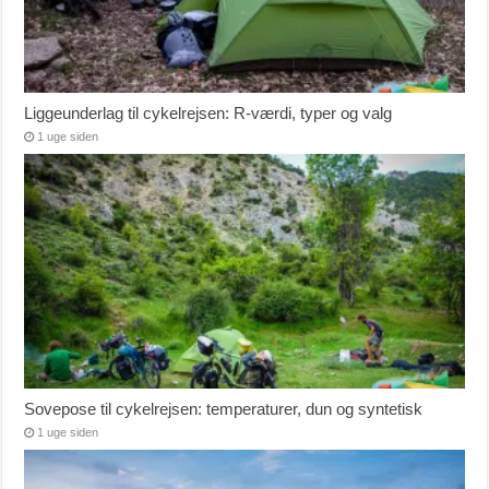
Liggeunderlag til cykelrejsen: R-værdi, typer og valg
1 uge siden
Sovepose til cykelrejsen: temperaturer, dun og syntetisk
1 uge siden