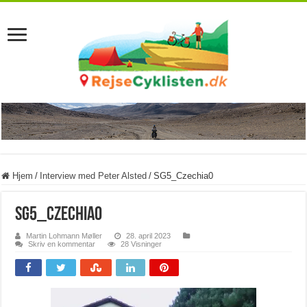
Hjem
/
Interview med Peter Alsted
/
SG5_Czechia0
SG5_Czechia0
Martin Lohmann Møller
28. april 2023
Skriv en kommentar
28 Visninger