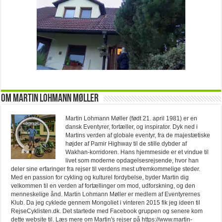
Om Martin Lohmann Møller
Martin Lohmann Møller (født 21. april 1981) er en
dansk Eventyrer, fortæller, og inspirator. Dyk ned i
Martins verden af globale eventyr, fra de majestætiske
højder af Pamir Highway til de stille dybder af
Wakhan-korridoren. Hans hjemmeside er et vindue til
livet som moderne opdagelsesrejsende, hvor han
deler sine erfaringer fra rejser til verdens mest ufremkommelige steder.
Med en passion for cykling og kulturel fordybelse, byder Martin dig
velkommen til en verden af fortællinger om mod, udforskning, og den
menneskelige ånd. Martin Lohmann Møller er medlem af Eventyrernes
Klub. Da jeg cyklede gennem Mongoliet i vinteren 2015 fik jeg ideen til
RejseCyklisten.dk. Det startede med Facebook gruppen og senere kom
dette website til. Læs mere om Martin's rejser på https://www.martin-