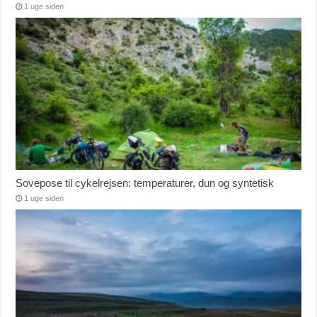
1 uge siden
Sovepose til cykelrejsen: temperaturer, dun og syntetisk
1 uge siden