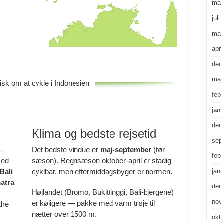
ma
jul
ma
apr
de
ma
isk om at cykle i Indonesien
feb
jan
de
Klima og bedste rejsetid
se
 →
Det bedste vindue er
maj-september
(tør
feb
med
sæson). Regnsæson oktober-april er stadig
Bali
cyklbar, men eftermiddagsbyger er normen.
jan
atra
de
Højlandet (Bromo, Bukittinggi, Bali-bjergene)
no
er køligere — pakke med varm trøje til
dre
nætter over 1500 m.
okt