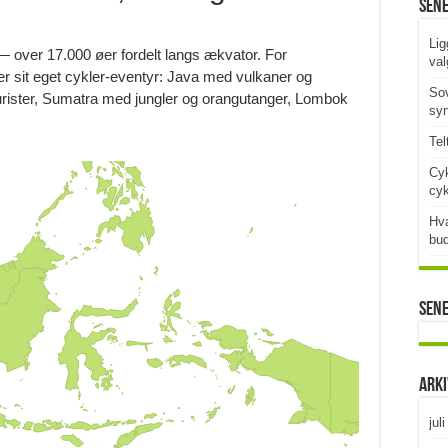
Sen
Lig
— over 17.000 øer fordelt langs ækvator. For
val
ø er sit eget cykler-eventyr: Java med vulkaner og
Sov
 turister, Sumatra med jungler og orangutanger, Lombok
syn
Tel
Cyk
cy
Hva
bud
Sen
Ark
jul