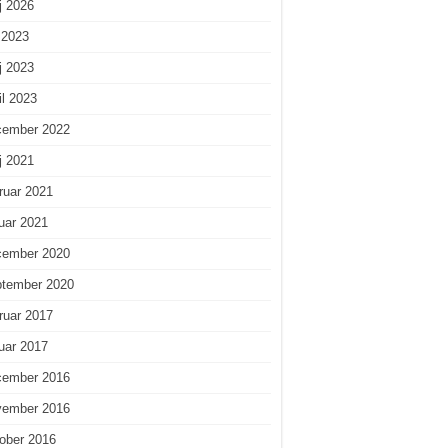
j 2026
i 2023
j 2023
il 2023
cember 2022
j 2021
ruar 2021
uar 2021
cember 2020
ptember 2020
ruar 2017
uar 2017
cember 2016
vember 2016
ober 2016