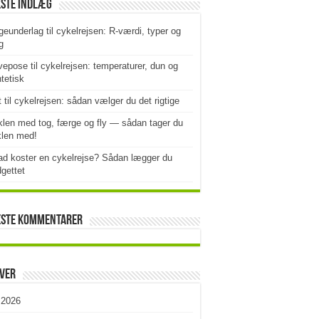
este indlæg
geunderlag til cykelrejsen: R-værdi, typer og
g
epose til cykelrejsen: temperaturer, dun og
tetisk
t til cykelrejsen: sådan vælger du det rigtige
len med tog, færge og fly — sådan tager du
klen med!
d koster en cykelrejse? Sådan lægger du
gettet
este kommentarer
iver
i 2026