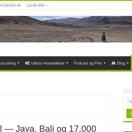
Cyklisten.dk
Lande Wiki
urcykling
Udstyr Anmeldelser
Podcast og Film
Blog
l — Java, Bali og 17.000