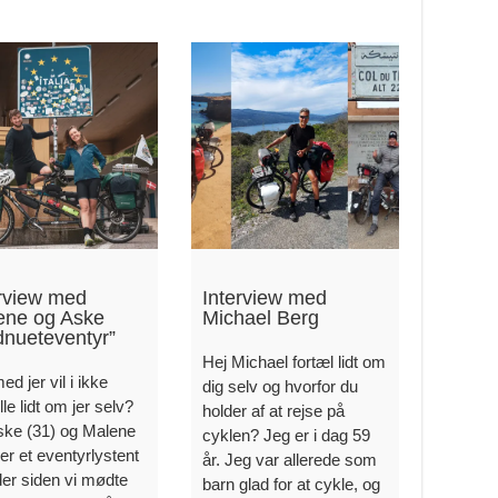
erview med
Interview med
ene og Aske
Michael Berg
dnueteventyr”
Hej Michael fortæl lidt om
ed jer vil i ikke
dig selv og hvorfor du
lle lidt om jer selv?
holder af at rejse på
ske (31) og Malene
cyklen? Jeg er i dag 59
 er et eventyrlystent
år. Jeg var allerede som
der siden vi mødte
barn glad for at cykle, og