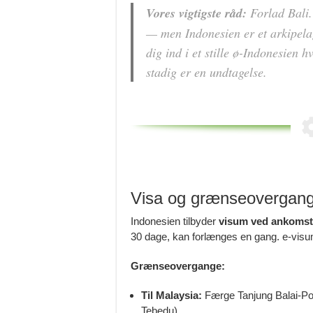
Vores vigtigste råd:
Forlad Bali. 
— men Indonesien er et arkipel
dig ind i et stille ø-Indonesien 
stadig er en undtagelse.
Visa og grænseovergan
Indonesien tilbyder
visum ved ankomst
30 dage, kan forlænges en gang. e-visu
Grænseovergange:
Til Malaysia:
Færge Tanjung Balai-Por
Tebedu).