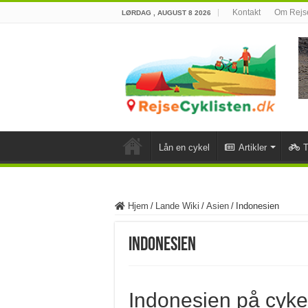
Kontakt
Om Rejse
LØRDAG , AUGUST 8 2026
Lån en cykel
Artikler
T
Hjem
/
Lande Wiki
/
Asien
/
Indonesien
Indonesien
Indonesien på cyke