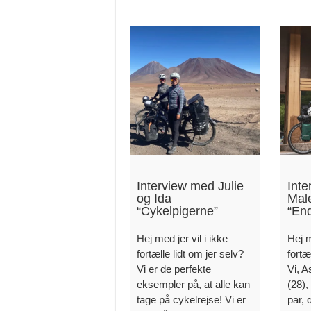
Interview med Julie
Int
og Ida
Mal
“Cykelpigerne”
“En
Hej med jer vil i ikke
Hej m
fortælle lidt om jer selv?
fortæ
Vi er de perfekte
Vi, A
eksempler på, at alle kan
(28),
tage på cykelrejse! Vi er
par, 