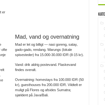
t er
Kate
Mad, vand og overnatning
e
Mad er let og billigt — nasi goreng, satay,
 ofte
gado-gado, rendang. Warungs (lokale
veje
spisesteder) fra 15.000-30.000 IDR (8-15 kr).
Vand: drik aldrig postevand. Flaskevand
elt
findes overalt.
,
Overnatning: homestays fra 100.000 IDR (50
ke
kr), guesthouses fra 200.000 IDR. Vildtelt er
muligt på Flores og afsides Sumatra;
sjældent på Java/Bali.