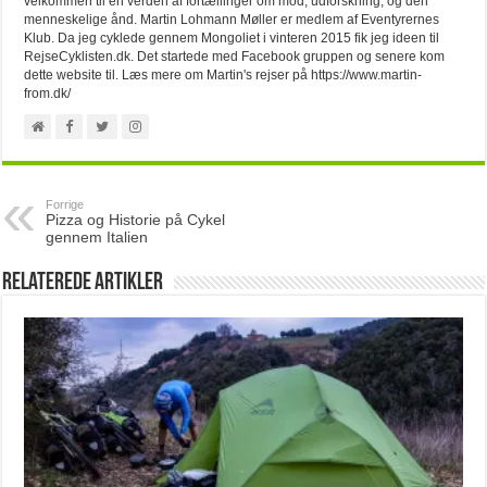
velkommen til en verden af fortællinger om mod, udforskning, og den
menneskelige ånd. Martin Lohmann Møller er medlem af Eventyrernes
Klub. Da jeg cyklede gennem Mongoliet i vinteren 2015 fik jeg ideen til
RejseCyklisten.dk. Det startede med Facebook gruppen og senere kom
dette website til. Læs mere om Martin's rejser på https://www.martin-
from.dk/
Forrige
Pizza og Historie på Cykel
gennem Italien
Relaterede artikler