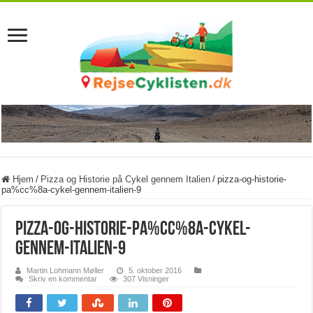
Hjem
/
Pizza og Historie på Cykel gennem Italien
/
pizza-og-historie-
pa%cc%8a-cykel-gennem-italien-9
pizza-og-historie-pa%cc%8a-cykel-
gennem-italien-9
Martin Lohmann Møller
5. oktober 2016
Skriv en kommentar
307 Visninger