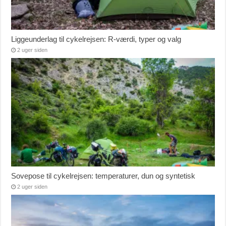
Liggeunderlag til cykelrejsen: R-værdi, typer og valg
2 uger siden
Sovepose til cykelrejsen: temperaturer, dun og syntetisk
2 uger siden