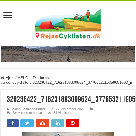
Hjem
/
VELO – De danske
verdenscyklister
/
320236422_716231883009624_3776532119059601600_n
320236422_716231883009624_37765321190
Martin Lohmann Møller
22. december 2022
Skriv en kommentar
38 Visninger