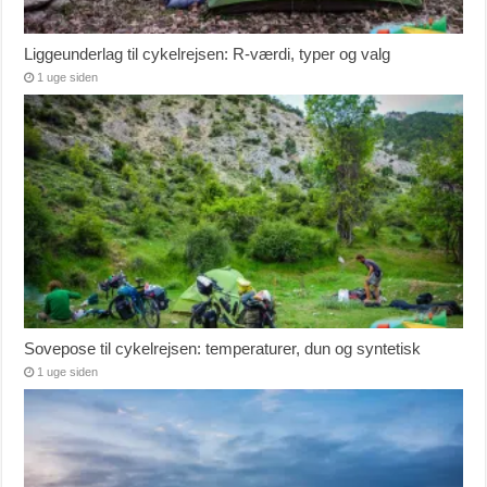
Liggeunderlag til cykelrejsen: R-værdi, typer og valg
1 uge siden
Sovepose til cykelrejsen: temperaturer, dun og syntetisk
1 uge siden